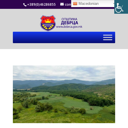
Macedonian
+389(0)46286855
contact@debrca.gov.mk