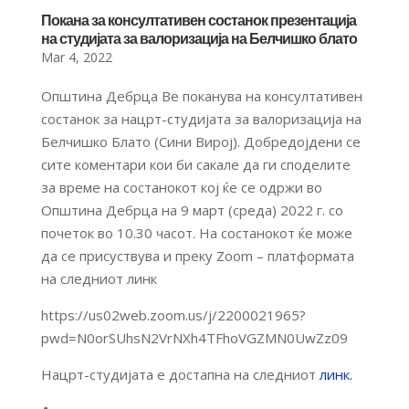
Покана за консултативен состанок презентација
на студијата за валоризација на Белчишко блато
Mar 4, 2022
Општина Дебрца Ве поканува на консултативен
состанок за нацрт-студијата за валоризација на
Белчишко Блато (Сини Вирој). Добредојдени се
сите коментари кои би сакале да ги споделите
за време на состанокот кој ќе се одржи во
Општина Дебрца на 9 март (среда) 2022 г. со
почеток во 10.30 часот. На состанокот ќе може
да се присуствува и преку Zoom – платформата
на следниот линк
https://us02web.zoom.us/j/2200021965?
pwd=N0orSUhsN2VrNXh4TFhoVGZMN0UwZz09
Нацрт-студијата е достапна на следниот
линк.