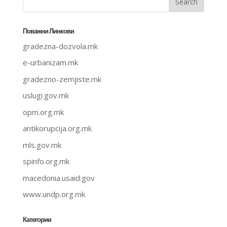
Поважни Линкови
gradezna-dozvola.mk
e-urbanizam.mk
gradezno-zemjiste.mk
uslugi.gov.mk
opm.org.mk
antikorupcija.org.mk
mls.gov.mk
spinfo.org.mk
macedonia.usaid.gov
www.undp.org.mk
Категории