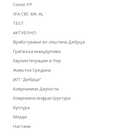
Conse PP
IPA CBC MK-AL
TEST
АКТУЕЛНО
Вработување во општина Дебрца
Граѓанска иницијатива
Евроинтеграции и Лер
Животна Средина
ЈКП "Дебрца"
Комуналини Дејности
Комунална инфраструктура
Култура
Млади
Настани