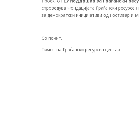
Проектот
ЕУ поддршка за Граѓански ресу
спроведува Фондацијата Граѓански ресурсен 
за демократски иницијативи од Гостивар и М
Со почит,
Тимот на Граѓански ресурсен центар