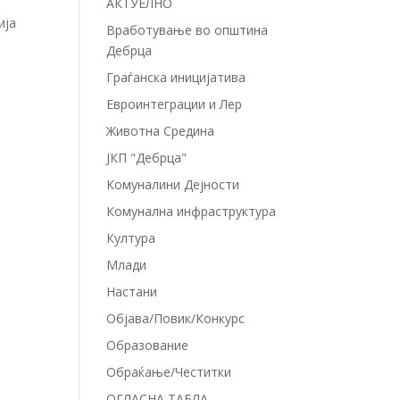
АКТУЕЛНО
ија
Вработување во општина
Дебрца
Граѓанска иницијатива
Евроинтеграции и Лер
Животна Средина
ЈКП "Дебрца"
Комуналини Дејности
Комунална инфраструктура
Култура
Млади
Настани
Објава/Повик/Конкурс
Образование
Обраќање/Честитки
ОГЛАСНА ТАБЛА