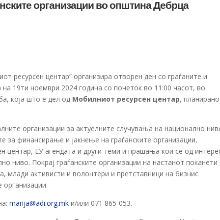
ѓанските организации во општина Дебрца
иот ресурсен центар” организира отворен ден со граѓаните и
на 19ти ноември 2024 година со почеток во 11:00 часот, во
а, која што е дел од
Мобилниот ресурсен центар
, планирано
алните организации за актуелните случувања на национално нив
е за финансирање и јакнење на граѓанските организации,
н центар, ЕУ агендата и други теми и прашања кои се од интере
о ниво. Покрај граѓанските организации на настанот поканети 
а, млади активисти и волонтери и претставници на бизнис
е организации.
на:
marija@adi.org.mk
и/или 071 865-053.