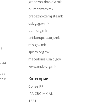
gradezna-dozvola.mk
e-urbanizam.mk
gradezno-zemjiste.mk
uslugi.gov.mk
opm.org.mk
antikorupcija.org.mk
mls.gov.mk
 е
spinfo.org.mk
macedonia.usaid.gov
о за
www.undp.org.mk
с за
Категории
се и
Conse PP
IPA CBC MK-AL
TEST