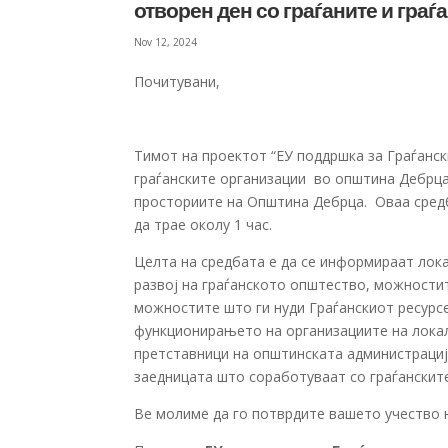
отворен ден со граѓаните и гра
Nov 12, 2024
Почитувани,
Тимот на проектот “ЕУ поддршка за Граѓанск
граѓанските организации во општина Дебрца 
просториите на Општина Дебрца. Оваа средб
да трае околу 1 час.
Целта на средбата е да се информираат лок
развој на граѓанското општество, можностит
можностите што ги нуди Граѓанскиот ресурсе
функционирањето на организациите на локалн
претставници на општинската администрациј
заедницата што соработуваат со граѓанскит
Ве молиме да го потврдите вашето учество 