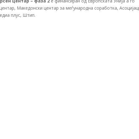
рсен центар – фаза 2
е финансиран од Европската Унија а го
центар, Македонски центар за меѓународна соработка, Асоцијац
едиа плус, Штип.