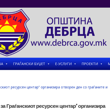
ВА
ГРАЃАНСКИ БУЏЕТ
Е-УСЛУГИ
ПРОЕКТИ
М
 за Граѓанскиот ресурсен центар” организира