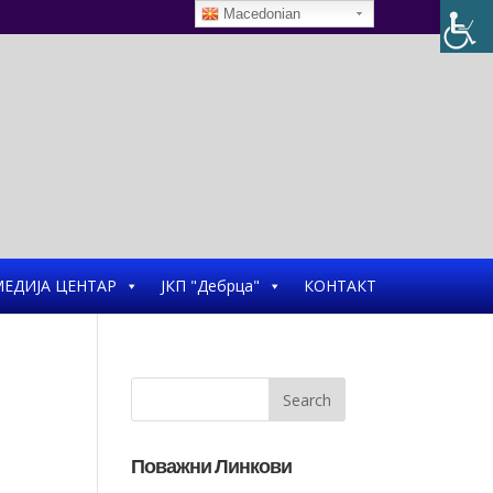
Macedonian
ЕДИЈА ЦЕНТАР
ЈКП "Дебрца"
КОНТАКТ
Поважни Линкови