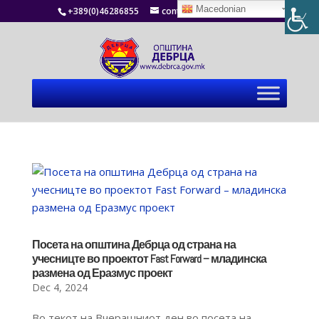
Macedonian
+389(0)46286855
contact@debrca.gov.mk
Посета на општина Дебрца од страна на
учесницте во проектот Fast Forward – младинска
размена од Еразмус проект
Dec 4, 2024
Во текот на Вчерашниот ден во посета на