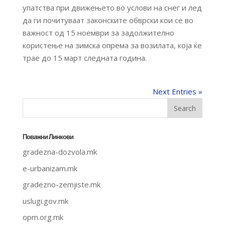
упатства при движењето во услови на снег и лед
да ги почитуваат законските обврски кои се во
важност од 15 ноември за задолжително
користење на зимска опрема за возилата, која ќе
трае до 15 март
следната година.
Next Entries »
Поважни Линкови
gradezna-dozvola.mk
e-urbanizam.mk
gradezno-zemjiste.mk
uslugi.gov.mk
opm.org.mk