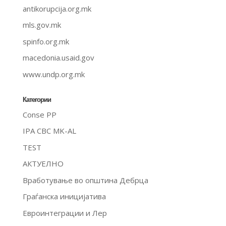
antikorupcija.org.mk
mls.gov.mk
spinfo.org.mk
macedonia.usaid.gov
www.undp.org.mk
Категории
Conse PP
IPA CBC MK-AL
TEST
АКТУЕЛНО
Вработување во општина Дебрца
Граѓанска иницијатива
Евроинтеграции и Лер