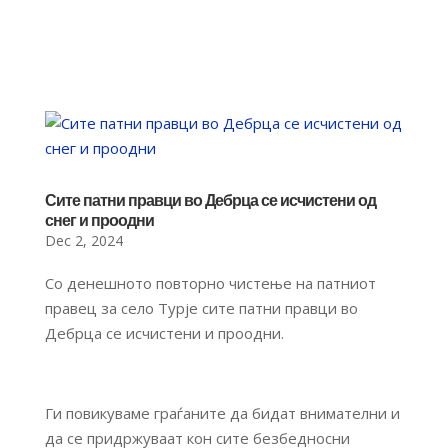
Сите патни правци во Дебрца се исчистени од
снег и проодни
Dec 2, 2024
Со денешното повторно чистење на патниот
правец за село Турје сите патни правци во
Дебрца се исчистени и проодни.
Ги повикуваме граѓаните да бидат внимателни и
да се придржуваат кон сите безбедносни