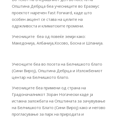
Општина Дебрца беа учесниците во Еразмус
проектот наречен Fast Forward, каде што
особен акцент се става на целите на
одржливоста и климатските промени.
Учесниците беа од повеќе земји како:
Македонија, Албанија,Косово, Босна и Шпанија.
Учеснците беа во посета на Белчишкото блато
(Сини Вирој), Општина Дебрца и Изложбениот
центар на Белчишкото блато.
Учесниците беа примени од страна на
Градоначалникот Зоран Ногачески каде ја
истакна заложбата на Општината за зачувување
на Белчишкото Блато (Сини Вирој) како и негово
прогласување за парк на природата и