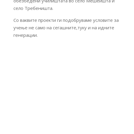
обезбедени училиштата во село Мешеишта и
село Требеништа.
Со ваквите проекти ги подобруваме условите за
учење не само на сегашните,туку и на идните
генерации.