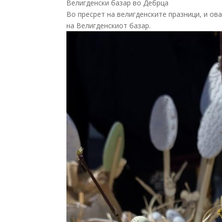
Велигденски базар во Дебрца
Во пресрет на велигденските празници, и ов
на Велигденскиот базар.