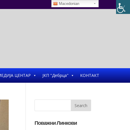
Macedonian
ЕДИЈА ЦЕНТАР
ЈКП "Дебрца"
КОНТАКТ
Поважни Линкови