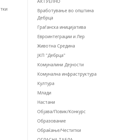
АКТУЕЛНО
отки
Вработување во општина
Дебрца
Граѓанска иницијатива
Евроинтеграции и Лер
Животна Средина
ЈКП "Дебрца"
Комуналини Дејности
Комунална инфраструктура
Култура
Млади
Настани
Објава/Повик/Конкурс
Образование
Обраќање/Честитки
ОГЛАСНА ТАБЛА