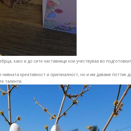
брца, како и до сите наставници кои учествуваа во подготовки
е нивната креативност и оригиналност, но и им даваме поттик д
те таленти.