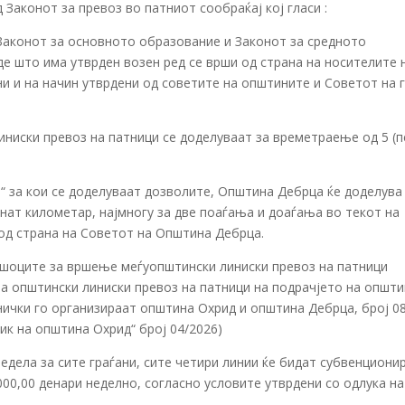
д Законот за превоз во патниот сообраќај кој гласи :
 Законот за основното образование и Законот за средното
е што има утврден возен ред се врши од страна на носителите 
ни и на начин утврдени од советите на општините и Советот на 
ниски превоз на патници се доделуваат за времетраење од 5 (п
„3“ за кои се доделуваат дозволите, Општина Дебрца ќе доделува
инат километар, најмногу за две поаѓања и доаѓања во текот на
 од страна на Советот на Општина Дебрца.
ошоците за вршење меѓуопштински линиски превоз на патници
за општински линиски превоз на патници на подрачјето на општ
нички го организираат општина Охрид и општина Дебрца, број 0
ник на општина Охрид“ број 04/2026)
дела за сите граѓани, сите четири линии ќе бидат субвенциони
000,00 денари неделно, согласно условите утврдени со одлука на