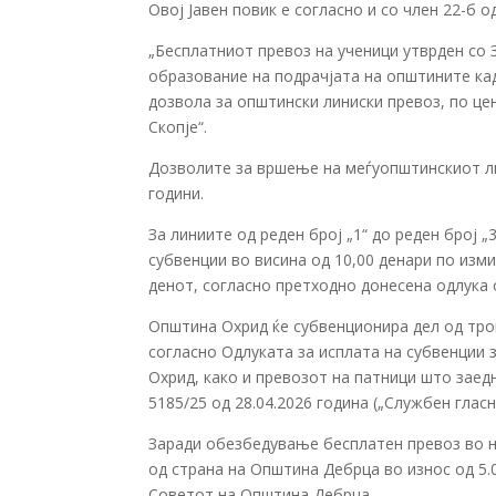
Овој Јавен повик е согласно и со член 22-б о
„Бесплатниот превоз на ученици утврден со
образование на подрачјата на општините кад
дозвола за општински линиски превоз, по це
Скопје“.
Дозволите за вршење на меѓуопштинскиот ли
години.
За линиите од реден број „1“ до реден број 
субвенции во висина од 10,00 денари по изм
денот, согласно претходно донесена одлука
Општина Охрид ќе субвенционира дел од тр
согласно Одлуката за исплата на субвенции 
Охрид, како и превозот на патници што заед
5185/25 од 28.04.2026 година („Службен глас
Заради обезбедување бесплатен превоз во не
од страна на Општина Дебрца во износ од 5.
Советот на Општина Дебрца.