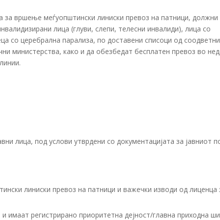
ла за вршење меѓуопштински линиски превоз на патници, должни
валидизирани лица (глуви, слепи, телесни инвалиди), лица со
еца со церебрална парализа, по доставени списоци од соодветн
чни министерства, како и да обезбедат бесплатен превоз во не
линии.
авни лица, под услови утврдени со документацијата за јавниот п
ински линиски превоз на патници и важечки изводи од лиценца 
 и имаат регистрирано приоритетна дејност/главна приходна ш