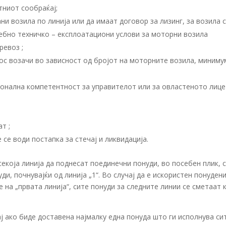
тниот сообраќај;
ни возила по линија или да имаат договор за лизинг, за возила 
себно техничко – експлоатациони услови за моторни возила
ревоз ;
с возачи во зависност од бројот на моторните возила, миниму
онална компетентност за управителот или за овластеното лице
т ;
се води постапка за стечај и ликвидација.
екоја линија да поднесат поединечни понуди, во посебен плик, 
ди, почнувајќи од линија „1“. Во случај да е искористен понуден
на „првата линија“, сите понуди за следните линии се сметаат 
ај ако биде доставена најмалку една понуда што ги исполнува си