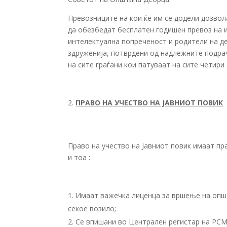
Превозниците на кои ќе им се додели дозво
да обезбедат бесплатен годишен превоз на ин
интелектуална попреченост и родители на д
здруженија, потврдени од надлежните подра
на сите граѓани кои патуваат на сите четири 
ПРАВО НА УЧЕСТВО НА ЈАВНИОТ ПОВИК
Право на учество на Јавниот повик имаат пр
и тоа :
Имаат важечка лиценца за вршење на општ
секое возило;
Се впишани во Централен регистар на РСМ