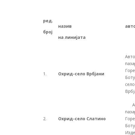
р
ед.
на
зив
авт
број
на линијата
Авто
паза
Горе
1.
Охрид-село Врбјани
Боту
село
Врбј
Авто
паза
2.
Охрид-село Слатино
Горе
Боту
Изде