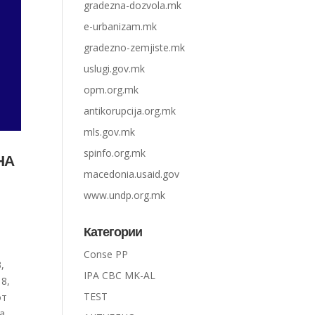
gradezna-dozvola.mk
e-urbanizam.mk
gradezno-zemjiste.mk
uslugi.gov.mk
opm.org.mk
antikorupcija.org.mk
mls.gov.mk
spinfo.org.mk
НА
macedonia.usaid.gov
www.undp.org.mk
Категории
Conse PP
,
IPA CBC MK-AL
18,
TEST
от
за