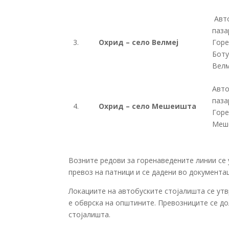
Авто
паза
3.
Охрид – село Велмеј
Горе
Боту
Велм
Авто
паза
4.
Охрид – село Мешеишта
Горе
Меш
Возните редови за горенаведените линии се
превоз на патници и се дадени во документаци
Локациите на автобуските стојалишта се ут
е обврска на општините. Превозниците се д
стојалишта.