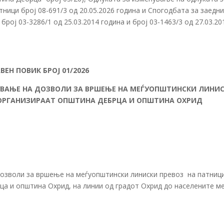
ници број 08-691/3 од 20.05.2026 година и Спогодбата за заедн
рој 03-3286/1 од 25.03.2014 година и број 03-1463/3 од 27.03.20
АВЕН ПОВИК БРОЈ 01/2026
УВАЊЕ НА ДОЗВОЛИ ЗА ВРШЕЊЕ НА МЕЃУОПШТИНСКИ ЛИНИ
 ОРГАНИЗИРААТ ОПШТИНА ДЕБРЦА И ОПШТИНА ОХРИД
дозволи за вршење на меѓуопштински линиски превоз на патници
ца и општина Охрид, на линии од градот Охрид до населените м