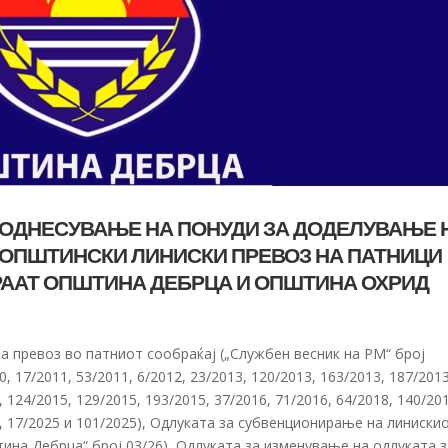
А ПОДНЕСУВАЊЕ НА ПОНУДИ ЗА ДОДЕЛУВАЊЕ 
УОПШТИНСКИ ЛИНИСКИ ПРЕВОЗ НА ПАТНИЦИ
РААТ ОПШТИНА ДЕБРЦА И ОПШТИНА ОХРИД
за превоз во патниот сообраќај („Службен весник на РМ“ број
0, 17/2011, 53/2011, 6/2012, 23/2013, 120/2013, 163/2013, 187/2013
, 124/2015, 129/2015, 193/2015, 37/2016, 71/2016, 64/2018, 140/20
25, 17/2025 и 101/2025), Одлуката за субвенционирање на линиски
тина Дебрца“ број 03/26), Одлуката за изменување на одлуката 