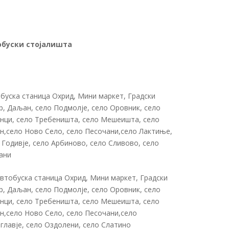
обуски стојалишта
буска станица Охрид, Мини маркет, Градски
р, Даљан, село Подмолје, село Оровник, село
нци, село Требеништа, село Мешеишта, село
н,село Ново Село, село Песочани,село Лактиње,
 Годивје, село Арбиново, село Сливово, село
ани
буска станица Охрид, Мини маркет, Градски
р, Даљан, село Подмолје, село Оровник, село
нци, село Требеништа, село Мешеишта, село
н,село Ново Село, село Песочани,село
главје, село Оздолени, село Слатино