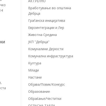
АКТУЕЛНО
ичко
Вработување во општина
14
Дебрца
Граѓанска иницијатива
Евроинтеграции и Лер
Животна Средина
ЈКП "Дебрца"
СКИ
Комуналини Дејности
Комунална инфраструктура
Култура
Млади
Настани
,
Објава/Повик/Конкурс
еста
Образование
Обраќање/Честитки
ОГЛАСНА ТАБЛА