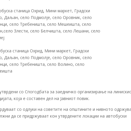
буска станица Охрид, Мини маркет, Градски
р, Даљан, село Подмолје, село Оровник, село
нци, село Требеништа, село Мешеишта, село
н,село Злести, село Белчишта, село Лешани, село
еј
буска станица Охрид, Мини маркет, Градски
р, Даљан, село Подмолје, село Оровник, село
нци, село Требеништа, село Волино, село
еишта
 утврдени со Спогодбата за заедничко организирање на линиски
јата, која е составен дел на Јавниот повик.
врдуваат со одлуки на советите на општините и нивното одржу
олжни да се придржуваат кон утврдените локации на автобуски