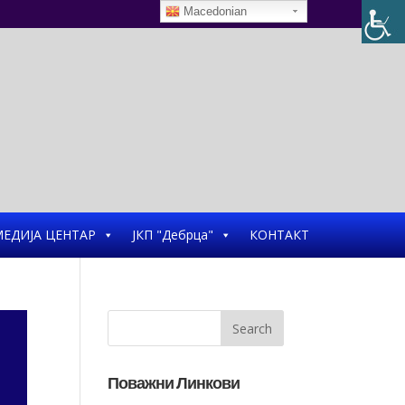
Macedonian
ЕДИЈА ЦЕНТАР
ЈКП "Дебрца"
КОНТАКТ
Поважни Линкови