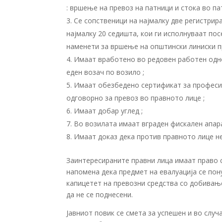
: вршење на превоз на патници и стока во па
Се сопственици на најмалку две регистрира
најмалку 20 седишта, кои ги исполнуваат по
наменети за вршење на општински линиски п
Имаат вработено во редовен работен одно
еден возач по возило ;
Имаат обезбедено сертификат за професи
одговорно за превоз во правното лице ;
Имаат добар углед ;
Во возилата имаат вграден фискален апара
Имаат доказ дека против правното лице не 
Заинтересираните правни лица имаат право с
напомена дека предмет на евалуација се пону
капицетет на превозни средства со добивање 
да не се поднесени.
Јавниот повик се смета за успешен и во случ