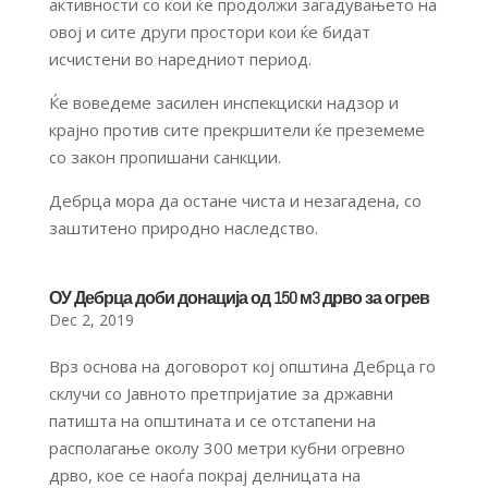
активности со кои ќе продолжи загадувањето на
овој и сите други простори кои ќе бидат
исчистени во наредниот период.
Ќе воведеме засилен инспекциски надзор и
крајно против сите прекршители ќе преземеме
со закон пропишани санкции.
Дебрца мора да остане чиста и незагадена, со
заштитено природно наследство.
ОУ Дебрца доби донација од 150 м3 дрво за огрев
Dec 2, 2019
Врз основа на договорот кој општина Дебрца го
склучи со Јавното претпријатие за државни
патишта на општината и се отстапени на
располагање околу 300 метри кубни огревно
дрво, кое се наоѓа покрај делницата на