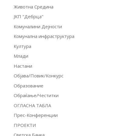
Животна Средина
ЈКП "Дебрца"
Комуналини Дејности
Комунална инфраструктура
Култура
Млади
Настани
Објава/Повик/Конкурс
Образование
Обраќање/Честитки
ОГЛАСНА ТАБЛА
Прес-Конференции
ПРОЕКТИ
Светска Банка