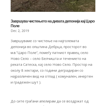
Завршува чистењето на дивата депонија кај Царо
Поле
Dec 2, 2019
Завршуваме со чистење на најголемата
депонија во општина Дебрца, просторот во
м.в.”Царo Поле”, помеѓу патниот правец село
Ново Село – село Белчишта и течението на
реката Сатеска, кај село Ново Село. Простор на
околу 8 хектари, со години деградиран со
најразличен вид на отпад ( комунален, инертен
и градежен шут ).
До сите граѓани апелирам да се воздржат од