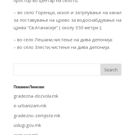
простор во центар на селото;
– во село Горенци, ископ и затрпување на канал
за поставување на црево за водоснабдување на
црква “Св.Атанасије” ( околу 350 метри );
– во село Лешани,чистење на дива депонија;
– во село Злести,чистење на дива депонија.
Поважни Линкови
gradezna-dozvola.mk
e-urbanizam.mk
gradezno-zemjiste.mk
uslugi.gov.mk
opm.org.mk