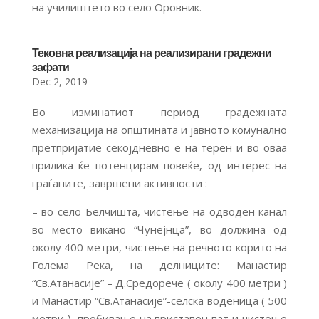
на училиштето во село Оровник.
Тековна реализација на реализирани градежни
зафати
Dec 2, 2019
Во изминатиот период градежната
механизација на општината и јавното комунално
претпријатие секојдневно е на терен и во оваа
прилика ќе потенцирам повеќе, од интерес на
граѓаните, завршени активности :
– во село Белчишта, чистење на одводен канал
во место викано “Чунејнца”, во должина од
околу 400 метри, чистење на речното корито на
Голема Река, на делниците: Манастир
“Св.Атанасије” – Д.Средорече ( околу 400 метри )
и Манастир “Св.Атанасије”-селска воденица ( 500
метри ), про
бивање на пристапен пат и чистење