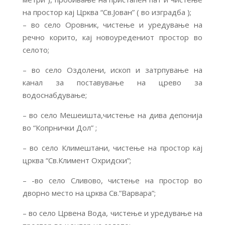
на простор кај Црква “Св.Јован” ( во изградба );
– во село Оровник, чистење и уредување на
речно корито, кај новоуредениот простор во
селото;
– во село Оздолени, ископ и затрпување на
канал за поставување на црево за
водоснабдување;
– во село Мешеишта,чистење на дива депонија
во “Копрнички Дол” ;
– во село Климештани, чистење на простор кај
црква “Св.Климент Охридски”;
– -во село Сливово, чистење на простор во
дворно место на црква Св.”Варвара”;
– во село Црвена Вода, чистење и уредување на