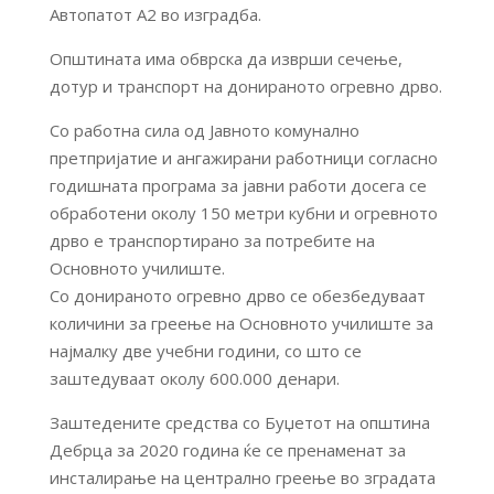
Автопатот А2 во изградба.
Општината има обврска да изврши сечење,
дотур и транспорт на донираното огревно дрво.
Со работна сила од Јавното комунално
претпријатие и ангажирани работници согласно
годишната програма за јавни работи досега се
обработени околу 150 метри кубни
и огревното
дрво е транспортирано за потребите на
Основното училиште.
Со донираното огревно дрво се обезбедуваат
количини за греење на Основното училиште за
најмалку две учебни години, со што се
заштедуваат околу 600.000 денари.
Заштедените средства со Буџетот на општина
Дебрца за 2020 година ќе се пренаменат за
инсталирање на централно греење во зградата