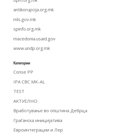
antikorupcija.org.mk
mls.gov.mk
spinfo.org.mk
macedonia.usaid.gov
www.undp.org.mk
Категории
Conse PP
IPA CBC MK-AL
TEST
АКТУЕЛНО
Вработување во општина Дебрца
Граѓанска иницијатива
Евроинтеграции и Лер