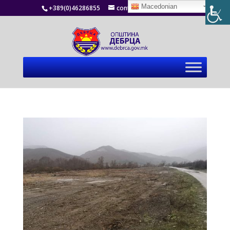
Macedonian
+389(0)46286855
contact@debrca.gov.mk