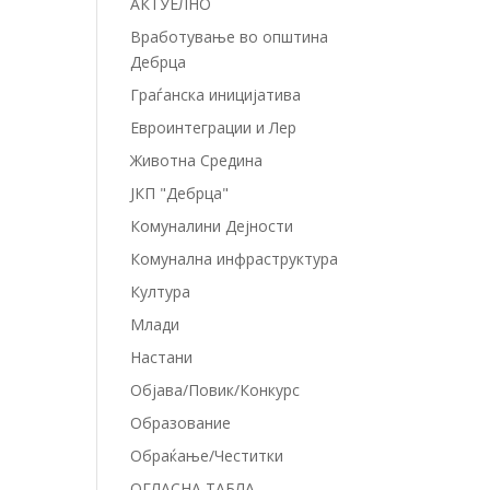
АКТУЕЛНО
Вработување во општина
Дебрца
Граѓанска иницијатива
Евроинтеграции и Лер
Животна Средина
ЈКП "Дебрца"
Комуналини Дејности
Комунална инфраструктура
Култура
Млади
Настани
Објава/Повик/Конкурс
Образование
Обраќање/Честитки
ОГЛАСНА ТАБЛА