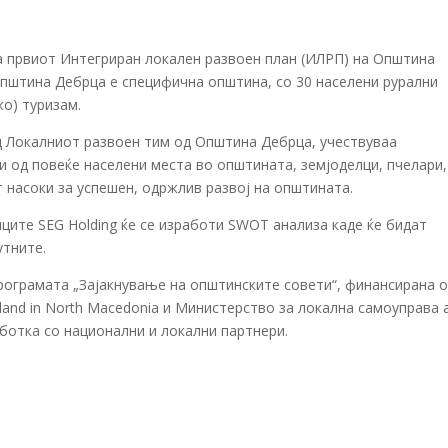
а првиот Интегриран локален развоен план (ИЛРП) на Општина
општина Дебрца е специфична општина, со 30 населени рурални
ко) туризам.
д Локалниот развоен тим од Општина Дебрца, учествуваа
 од повеќе населени места во општината, земјоделци, пчелари,
т насоки за успешен, одржлив развој на општината.
ците SEG Holding ќе се изработи SWOT анализа каде ќе бидат
утните.
програмата „Зајакнување на општинските совети“, финансирана 
land in North Macedonia и Министерство за локална самоуправа а
отка со национални и локални партнери.