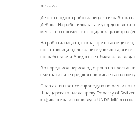
Mar 20, 2024
Денес се одржа работилница за изработка н
Дебрца. На работилницата е утврдено дека 
места, со огромен потенцијал за развој на (е
На работилницата, покрај претставниците о
претставници од локалните училишта, жители
преработувачи. Заедно, се обидуваа да дада
Во наредниод период од странa на преставни
вметнати сите предложени мислења на прис
Оваа активност се спроведува во рамки на 
Швајцарската влада преку Embassy of Switzer
кофинансира и спроведува UNDP MK во сораб