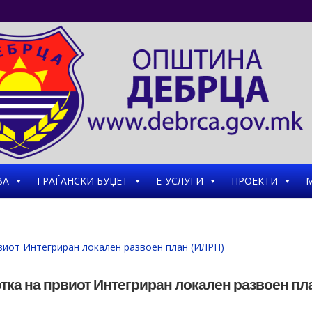
ВА
ГРАЃАНСКИ БУЏЕТ
Е-УСЛУГИ
ПРОЕКТИ
М
тка на првиот Интегриран локален развоен пл