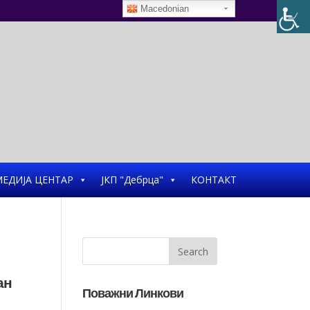
Macedonian
ЕДИЈА ЦЕНТАР
ЈКП "Дебрца"
КОНТАКТ
ан
Поважни Линкови