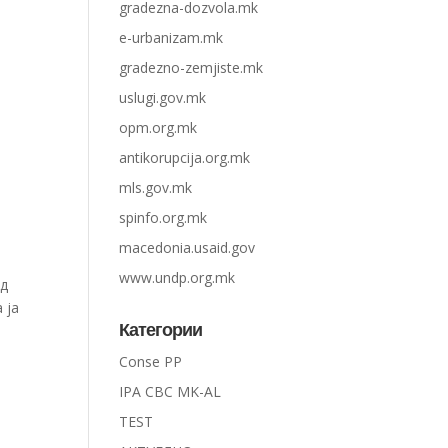
gradezna-dozvola.mk
e-urbanizam.mk
gradezno-zemjiste.mk
uslugi.gov.mk
opm.org.mk
antikorupcija.org.mk
mls.gov.mk
spinfo.org.mk
macedonia.usaid.gov
www.undp.org.mk
од
 ја
Категории
Conse PP
IPA CBC MK-AL
TEST