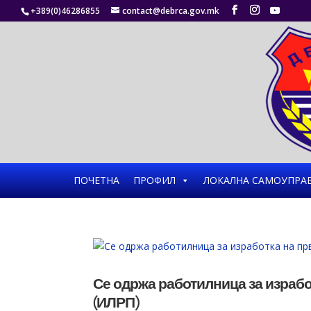
+389(0)46286855
contact@debrca.gov.mk
ПОЧЕТНА
ПРОФИЛ
ЛОКАЛНА САМОУПРА
Се одржа работилница за израбо
(ИЛРП)