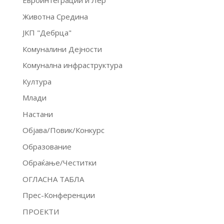
Евроинтеграции и Лер
Животна Средина
ЈКП "Дебрца"
Комуналини Дејности
Комунална инфраструктура
Култура
Млади
Настани
Објава/Повик/Конкурс
Образование
Обраќање/Честитки
ОГЛАСНА ТАБЛА
Прес-Конференции
ПРОЕКТИ