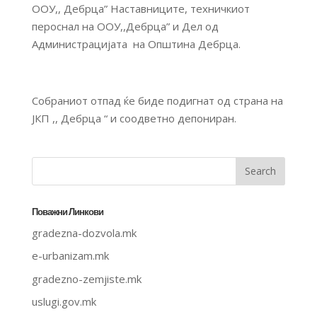
ООУ,, Дебрца” Наставниците, техничкиот
пероснал на ООУ,,Дебрца” и Дел од
Администрацијата на Општина Дебрца.
Собраниот отпад ќе биде подигнат од страна на
ЈКП ,, Дебрца “ и соодветно депониран.
Поважни Линкови
gradezna-dozvola.mk
e-urbanizam.mk
gradezno-zemjiste.mk
uslugi.gov.mk