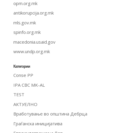
opm.org.mk
antikorupcija.org.mk
mls.gov.mk
spinfo.org.mk
macedonia.usaid.gov
www.undp.org.mk
Категории
Conse PP
IPA CBC MK-AL
TEST
АКТУЕЛНО
Вработување во општина Дебрца
Граѓанска иницијатива