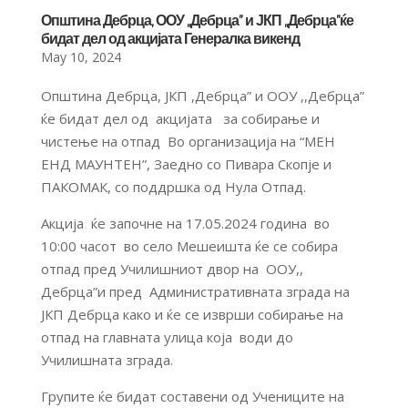
Општина Дебрца, ООУ ,,Дебрца” и ЈКП ,,Дебрца”ќе
бидат дел од акцијата Генералка викенд
May 10, 2024
Општина Дебрца, ЈКП ,Дебрца” и ООУ ,,Дебрца”
ќе бидат дел од акцијата за собирање и
чистење на отпад Во организација на “МЕН
EНД МАУНТЕН”, Заедно со Пивара Скопје и
ПАКОМАК, со поддршка од Нула Отпад.
Aкција ќе започне на 17.05.2024 година во
10:00 часот во село Мешеишта ќе се собира
отпад пред Училишниот двор на ООУ,,
Дебрца”и пред Административната зграда на
ЈКП Дебрца како и ќе се изврши собирање на
отпад на главната улица која води до
Училишната зграда.
Групите ќе бидат составени од Учениците на