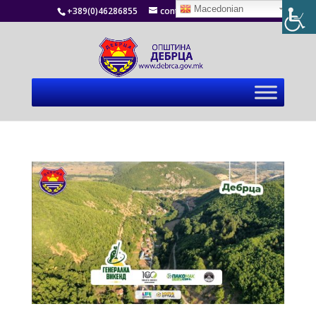
Macedonian
+389(0)46286855
contact@debrca.gov.mk