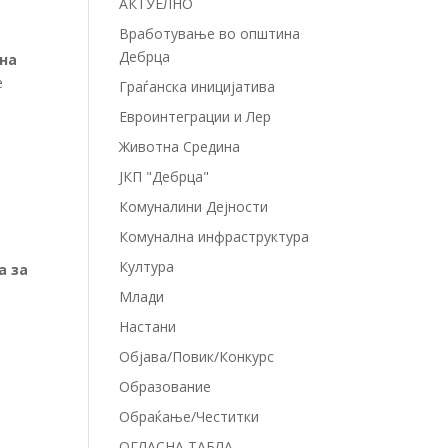
АКТУЕЛНО
Вработување во општина
Дебрца
ина
е
Граѓанска иницијатива
Евроинтеграции и Лер
Животна Средина
ЈКП "Дебрца"
Комуналини Дејности
Комунална инфраструктура
Култура
а за
Млади
Настани
Објава/Повик/Конкурс
Образование
Обраќање/Честитки
ОГЛАСНА ТАБЛА