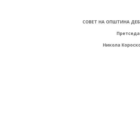
СОВЕТ НА ОПШТИНА ДЕ
Претседател
икола Короскоск