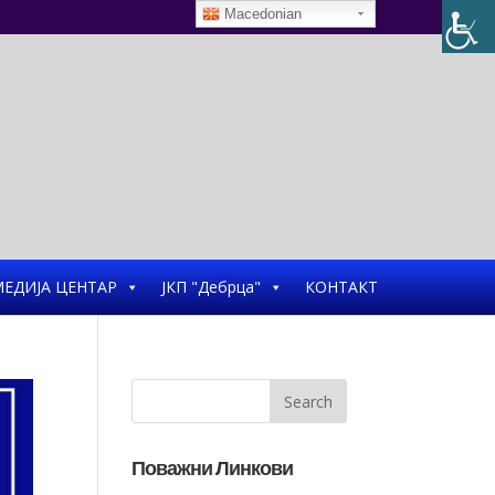
Macedonian
ЕДИЈА ЦЕНТАР
ЈКП "Дебрца"
КОНТАКТ
Поважни Линкови