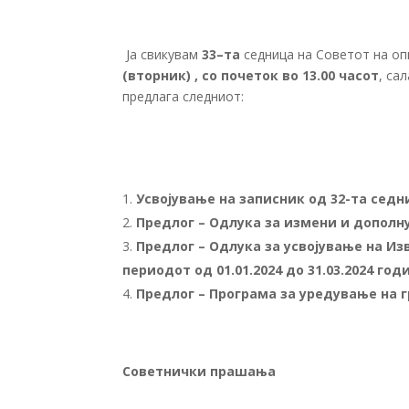
Ја свикувам
33
–
та
седница на Советот на оп
(вторник)
, со почеток
во 13.00 часот
, са
предлага следниот:
Усвојување на записник од 32-та сед
Предлог – Одлука за измени и дополну
Предлог – Одлука за усвојување на И
периодот од 01.01.2024 до 31.03.2024 год
Предлог – Програма за уредување на 
Советнички прашања