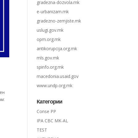
gradezna-dozvola.mk
e-urbanizam.mk
gradezno-zemjiste.mk
uslugi.gov.mk
opm.org.mk
antikorupcija.org.mk
mls.gov.mk
spinfo.org.mk
macedonia.usaid.gov
www.undp.org.mk
лен
ам:
Категории
Conse PP
IPA CBC MK-AL
TEST