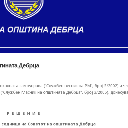
штината Дебрца
локалната самоуправа (“Службен весник на РМ”, број 5/2002) и ч
(“Службен гласник на општината Дебрца”, број 3/2005), донесув
Р Е Ш Е Н И Е
а седница на Советот на општината Дебрца