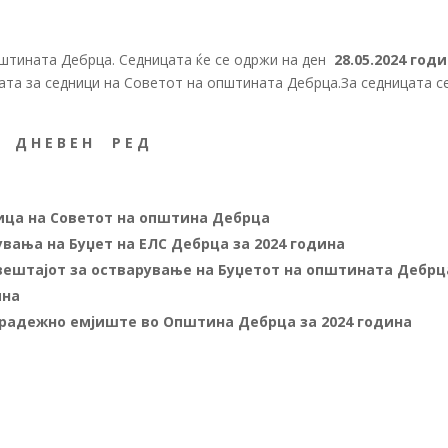
штината Дебрца. Седницата ќе се одржи на ден
28.05.2024 год
лата за седници на Советот на општината Дебрца.За седницата с
Д Н Е В Е Н Р Е Д
ница на Советот на општина Дебрца
вања на Буџет на ЕЛС Дебрца за 2024 година
звештајот за остварување на Буџетот на општината Дебрц
ина
градежно емјиште во Општина Дебрца за 2024 година