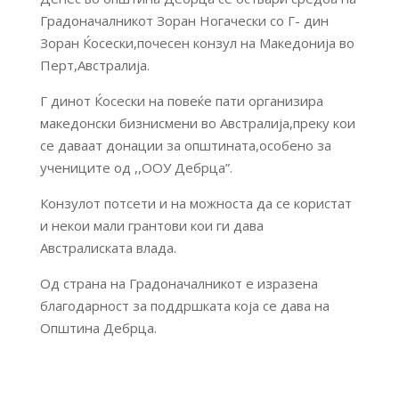
Градоначалникот Зоран Ногачески со Г- дин
Зоран Ќосески,почесен конзул на Македонија во
Перт,Австралија.
Г динот Ќосески на повеќе пати организира
македонски бизнисмени во Австралија,преку кои
се даваат донации за општината,особено за
учениците од ,,ООУ Дебрца”.
Конзулот потсети и на можноста да се користат
и некои мали грантови кои ги дава
Австралиската влада.
Од страна на Градоначалникот е изразена
благодарност за поддршката која се дава на
Општина Дебрца.