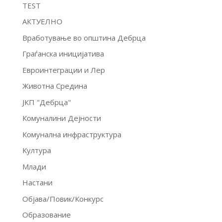
TEST
АКТУЕЛНО
Вработување во општина Дебрца
Граѓанска иницијатива
Евроинтеграции и Лер
Животна Средина
ЈКП "Дебрца"
Комуналини Дејности
Комунална инфраструктура
Култура
Млади
Настани
Објава/Повик/Конкурс
Образование