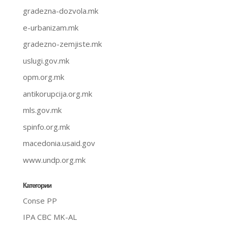
gradezna-dozvola.mk
e-urbanizam.mk
gradezno-zemjiste.mk
uslugi.gov.mk
opm.org.mk
antikorupcija.org.mk
mls.gov.mk
spinfo.org.mk
macedonia.usaid.gov
www.undp.org.mk
Категории
Conse PP
IPA CBC MK-AL