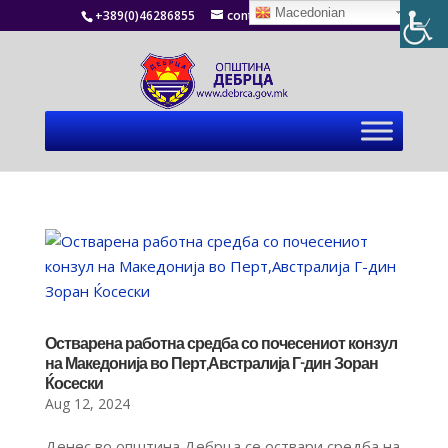
Macedonian
+389(0)46286855
contact@debrca.gov.mk
Остварена работна средба со почесениот конзул
на Македонија во Перт,Австралија Г-дин Зоран
Ќосески
Aug 12, 2024
Денес во општина Дебрца се оствари средба на