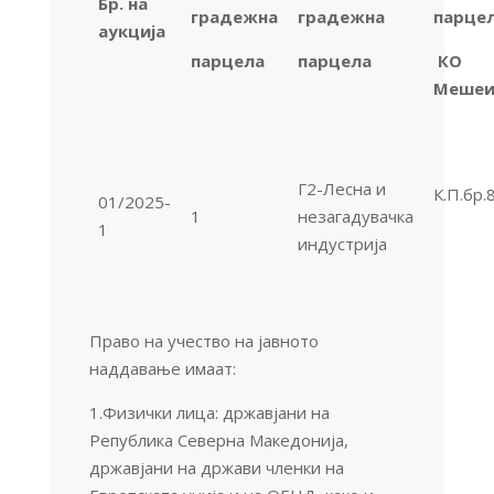
Бр. на
градежна
градежна
парце
аукција
парцела
парцела
КО
Меше
Г2-Лесна и
К.П.бр.
01/2025-
1
незагадувачка
1
индустрија
Право на учество на јавното
наддавање имаат:
1.Физички лица: државјани на
Република Северна Македонија,
државјани на држави членки на