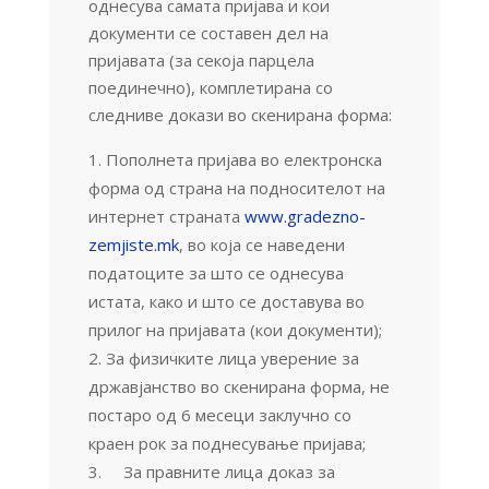
однесува самата пријава и кои
документи се составен дел на
пријавата (за секоја парцела
поединечно), комплетирана со
следниве докази во скенирана форма:
Пополнета пријава во електронска
форма од страна на подносителот на
интернет страната
www.gradezno-
zemjiste.mk
, во која се наведени
податоците за што се однесува
истата, како и што се доставува во
прилог на пријавата (кои документи);
За физичките лица уверение за
државјанство во скенирана форма, не
постаро од 6 месеци заклучно со
краен рок за поднесување пријава;
За правните лица доказ за