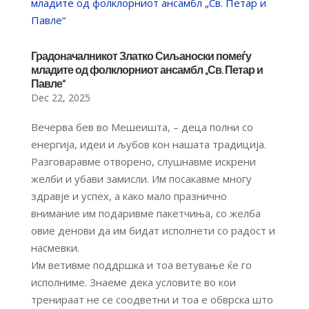
Градоначалникот Златко Сиљаноски помеѓу
младите од фолклорниот ансамбл „Св. Петар и
Павле“
Dec 22, 2025
Вечерва бев во Мешеишта, – деца полни со
енергија, идеи и љубов кон нашата традиција.
Разговаравме отворено, слушнавме искрени
желби и убави замисли. Им посакавме многу
здравје и успех, а како мало празнично
внимание им подаривме пакетчиња, со желба
овие денови да им бидат исполнети со радост и
насмевки.
Им ветивме поддршка и тоа ветување ќе го
исполниме. Знаеме дека условите во кои
тренираат не се соодветни и тоа е обврска што