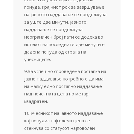
понуда, крајниот рок за завршување
на јавното наддавање се продолжува
за уште две минути. Јавното
наддавање се продолжува
неограничен број пати се додека во
истекот на последните две минути е
дадена понуда од страна на
учесниците.
9.За успешно спроведена постапка на
јавно наддавање потребно е да има
најмалку едно постапно наддавање
над почетната цена по метар
квадратен.
10.Учесникот на јавното наддавање
кој понудил најголема цена се
стекнува со статусот најповолен