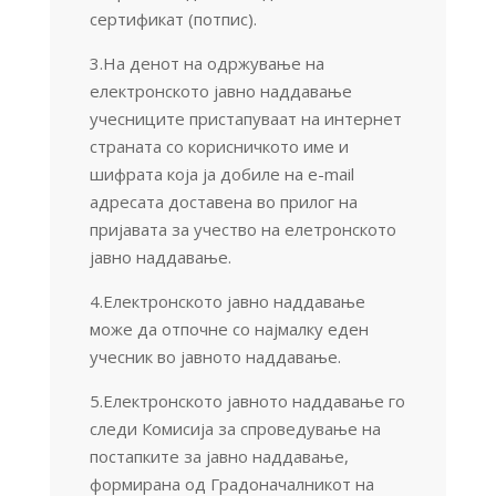
сертификат (потпис).
3.На денот на одржување на
електронското јавно наддавање
учесниците пристапуваат на интернет
страната со корисничкото име и
шифрата која ја добиле на e-mail
адресата доставена во прилог на
пријавата за учество на елетронското
јавно наддавање.
4.Електронското јавно наддавање
може да отпочне со најмалку еден
учесник во јавното наддавање.
5.Електронското јавното наддавање го
следи Комисија за спроведување на
постапките за јавно наддавање,
формирана од Градоначалникот на