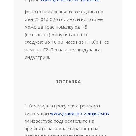
Јавното наддавање ќе се одвива на
ден 22.01.2026 година, и истото не
може да трае помалку од 15
(петнаесет) минути како што
следува: Во 10:00 часот за Г.П.бр.1 со
намена Г2-Лесна и незагадувачка
индустрија.
ПОСТАПКА
1.Комисијата преку електронскиот
систем при
www.gradezno-zemjiste.mk
ги известува подносителите на
пријавите за комплетираноста на
истите по електронски пат, во рок од