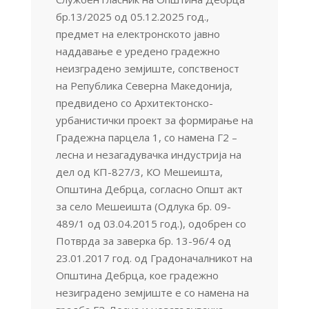
бр.13/2025 од 05.12.2025 год.,
предмет на електронското јавно
наддавање е уредено градежно
неизградено земјиште, сопственост
на Република Северна Македонија,
предвидено со Архитектонско-
урбанистички проект за формирање на
Градежна парцела 1, со намена Г2 –
лесна и незагадувачка индустрија на
дел од КП-827/3, КО Мешеишта,
Општина Дебрца, согласно Општ акт
за село Мешеишта (Одлука бр. 09-
489/1 од 03.04.2015 год.), одобрен со
Потврда за заверка бр. 13-96/4 од
23.01.2017 год. од Градоначалникот на
Општина Дебрца, кое градежно
незиградено земјиште е со намена на