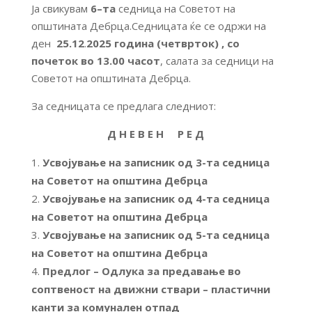
Ја свикувам
6
–
та
седница на Советот на
општината Дебрца.Седницата ќе се одржи на
ден
25.12
.
2025 година (четврток)
, со
почеток
во 13.00 часот
, салата за седници на
Советот на општината Дебрца.
За седницата се предлага следниот:
Д Н Е В Е Н Р Е Д
Усвојување на записник од 3-та седница
на Советот на општина Дебрца
Усвојување на записник од 4-та седница
на Советот на општина Дебрца
Усвојување на записник од 5-та седница
на Советот на општина Дебрца
Предлог – Одлука за предавање во
соптвеност на движни ствари – пластични
канти за комунален отпад