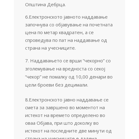
Општина Дебрца.
6.Електронското јавното наддавање
започнува со објавување на почетната
цена по метар квадратен, а се
спроведува по пат на наддавање од
страна на учесниците.
Наддавањето се врши “чекорно” со
зголемување на вредноста со секој
“чекор” не помалку од 10,00 денари во
цели броеви без децимали.
8.Електронското јавно наддавање се
смета за завршено во моментот на
истекот на времето определено во
оваа Објава, при што доколку во
истекот на последните две минути од
страна на учесниците е дадена