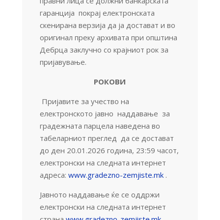
правни лица се должни банкарската
гаранција покрај електронската
скенирана верзија да ја достават и во
оригинал преку архивата при општина
Дебрца заклучно со крајниот рок за
пријавување.
РОКОВИ
Пријавите за учество на
електронското јавно наддавање за
градежната парцела наведена во
табеларниот преглед да се достават
до ден 20.01.2026 година, 23:59 часот,
електронски на следната интернет
адреса:
www.gradezno-zemjiste.mk
.
Јавното наддавање ќе се оддржи
електронски на следната интернет
страна
www.gradezno-zemjiste.mk
.