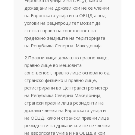
Европската унија и на ОЕЦД, како и
државјани на држави кои не се членки
на Европската унија и на ОЕЦД а под
услови на реципроцитет можат да
стекнат право на сопственост на
градежно земјиште на територијата
на Република Северна Македонија.
2.Правни лица: домашно правно лице,
правно лице во мешовита
сопственост, правно лице основано од
странско физичко и правно лице,
регистрирани во Централен регистер
на Република Северна Македонија,
странски правни лица резиденти на
држави членки на Европската унија и
на ОЕЦД, како и странски правни лица
резиденти на држави кои не се членки
на европската унија и на ОЕЦД а кои