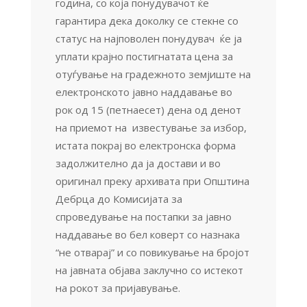
година, со која понудувачот ќе
гарантира дека доколку се стекне со
статус на најповолен понудувач ќе ја
уплати крајно постигнатата цена за
отуѓување на градежното земјиште на
електронското јавно наддавање во
рок од 15 (петнаесет) дена од денот
на приемот на известување за избор,
истата покрај во електронска форма
задолжително да ја достави и во
оригинал преку архивата при Општина
Дебрца до Комисијата за
спроведување на постапки за јавно
наддавање во бел коверт со назнака
“не отварај” и со повикување на бројот
на јавната објава заклучно со истекот
на рокот за пријавување.