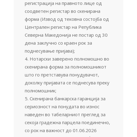
регистрација на правното лице од
соодветен регистар во скенирана
форма (Извод од тековна состојба од
Централен регистар на Република
Северна Македонија не постар од 30
дена заклучно со краен рок за
поднесување пријава);
Нотарски заверено полномошно во
скенирана форма за полномошникот
што го претставува понудувачот,
доколку пријавата се поднесува преку
полномошник;
Скенирана банкарска гаранција за
сериозност на понудата во износ
наведен во табеларниот преглед за
секоја градежна парцела поединечно,
со рок на важност до 01.06.2026