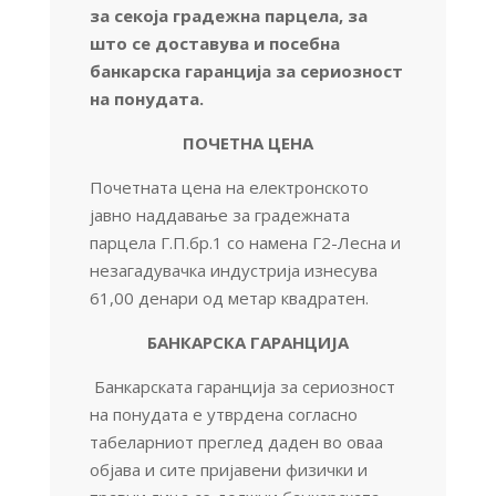
за секоја градежна парцела, за
што се доставува и посебна
банкарска гаранција за сериозност
на понудата.
ПОЧЕТНА ЦЕНА
Почетната цена на електронското
јавно наддавање за градежнaта
парцела Г.П.бр.1 со намена Г2-Лесна и
незагадувачка индустрија изнесува
61,00 денари од метар квадратен.
БАНКАРСКА ГАРАНЦИЈА
Банкарската гаранција за сериозност
на понудата е утврдена согласно
табеларниот преглед даден во оваа
објава и сите пријавени физички и