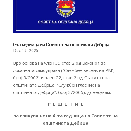
6-та седница на Советот на општината Дебрца
Dec 19, 2025
Врз основа на член 39 став 2 од Законот за
локалната самоуправа (“Службен весник на РМ”,
број 5/2002) и член 22, став 2 од Статутот на
општината Дебрца (“Службен гласник на
општината Дебрца”, број 3/2005), донесувам:
Р Е Ш Е Н И Е
за свикување на 6-та седница на Советот на
општината Дебрца