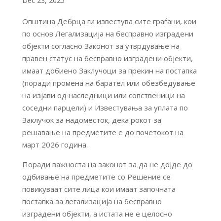
Dec 23, 2025
Општина Дебрца ги известува сите граѓани, кои
по основ Легализација на бесправно изградени
објекти согласно Законот за утврдување на
правен статус на бесправно изградени објекти,
имаат добиено Заклучоци за прекин на постапка
(поради промена на барател или обезбедување
на изјави од наследници или сопственици на
соседни парцели) и Известувања за уплата по
Заклучок за надоместок, дека рокот за
решавање на предметите е до почетокот на
март 2026 година.
Поради важноста на законот за да не дојде до
одбивање на предметите со Решение се
повикуваат сите лица кои имаат започната
постапка за легализација на бесправно
изградени објекти, а истата не е целосно