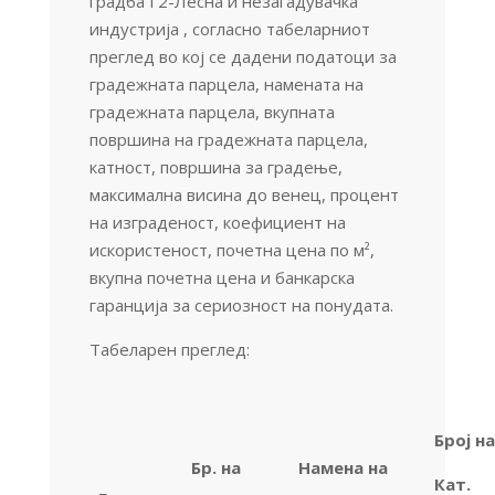
градба Г2-Лесна и незагадувачка
индустрија , согласно табеларниот
преглед во кој се дадени податоци за
градежната парцела, намената на
градежната парцела, вкупната
површина на градежната парцела,
катност, површина за градење,
максимална висина до венец, процент
на изграденост, коефициент на
искористеност, почетна цена по м²,
вкупна почетна цена и банкарска
гаранција за сериозност на понудата.
Табеларен преглед:
Број н
Бр
.
на
Намена на
Кат
.