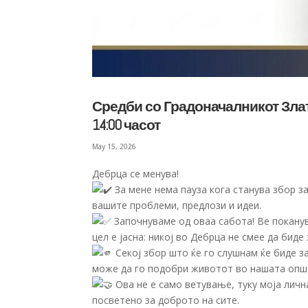
Средби со Градоначалникот Злат
14:00 часот
May 15, 2026
Дебрца се менува!
За мене нема пауза кога станува збор з
вашите проблеми, предлози и идеи.
Започнуваме од оваа сабота! Ве поканув
цел е јасна: никој во Дебрца не смее да бид
Секој збор што ќе го слушнам ќе биде за
може да го подобри животот во нашата опш
Ова не е само ветување, туку моја лич
посветено за доброто на сите.