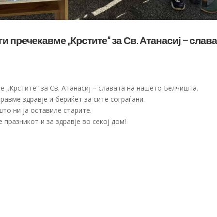
и пречекавме „Крстите“ за Св. Атанасиј – слав
е „Крстите“ за Св. Атанасиј – славата на нашето Белчишта.
авме здравје и бериќет за сите сограѓани.
што ни ја оставиле старите.
 празникот и за здравје во секој дом!