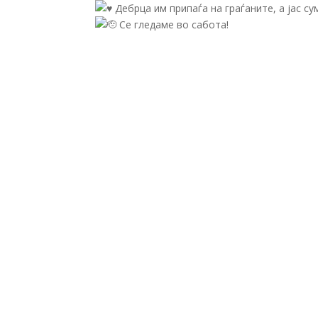
Дебрца им припаѓа на граѓаните, а јас сум
Се гледаме во сабота!