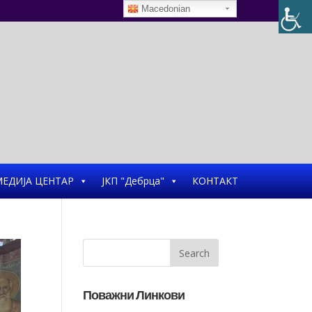
Macedonian
ЕДИЈА ЦЕНТАР
ЈКП "Дебрца"
КОНТАКТ
Поважни Линкови