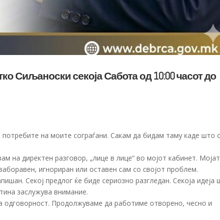
ко Сиљаноски секоја Сабота од 10:00 часот до
а потребите на моите сограѓани. Сакам да бидам таму каде што 
ам на директен разговор, „лице в лице“ во мојот кабинет. Моја
е заборавен, игнориран или оставен сам со својот проблем.
пишан. Секој предлог ќе биде сериозно разгледан. Секоја идеја 
тина заслужува внимание.
на одговорност. Продолжуваме да работиме отворено, чесно и