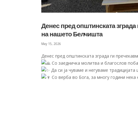
Денес пред општинската зграда г
на нашето Белчишта
May 15, 2026
Денес пред општинската зграда ги пречекавм
Со заедничка молитва и благослов побар
Да си ја чуваме и негуваме традицијата 
Со верба во Бога, за многу години нека е