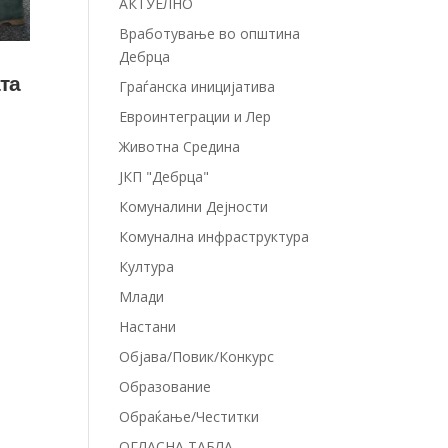
АКТУЕЛНО
Вработување во општина
Дебрца
ата
Граѓанска иницијатива
Евроинтеграции и Лер
Животна Средина
ЈКП "Дебрца"
Комуналини Дејности
Комунална инфраструктура
Култура
Млади
Настани
Објава/Повик/Конкурс
Образование
Обраќање/Честитки
ОГЛАСНА ТАБЛА