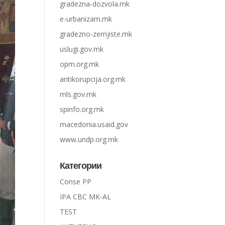
gradezna-dozvola.mk
e-urbanizam.mk
gradezno-zemjiste.mk
uslugi.gov.mk
opm.org.mk
antikorupcija.org.mk
mls.gov.mk
spinfo.org.mk
macedonia.usaid.gov
www.undp.org.mk
Категории
Conse PP
IPA CBC MK-AL
TEST