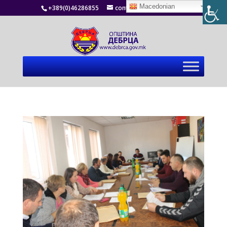
Macedonian
+389(0)46286855
contact@debrca.gov.mk