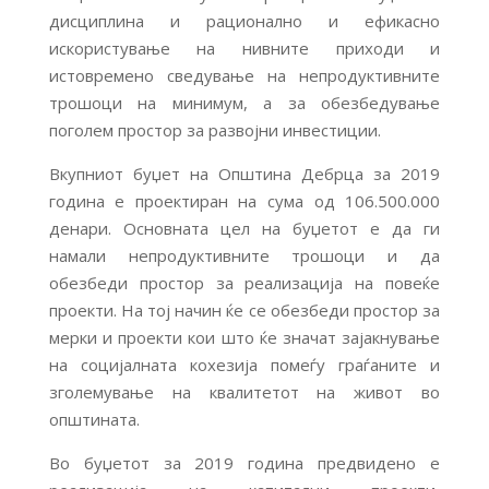
дисциплина и рационално и ефикасно
искористување на нивните приходи и
истовремено сведување на непродуктивните
трошоци на минимум, а за обезбедување
поголем простор за развојни инвестиции.
Вкупниот буџет на Општина Дебрца за 2019
година е проектиран на сума од 106.500.000
денари. Основната цел на буџетот е да ги
намали непродуктивните трошоци и да
обезбеди простор за реализација на повеќе
проекти. На тој начин ќе се обезбеди простор за
мерки и проекти кои што ќе значат зајакнување
на социјалната кохезија помеѓу граѓаните и
зголемување на квалитетот на живот во
општината.
Во буџетот за 2019 година предвидено е