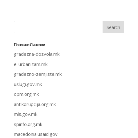
Поважни Линкови
gradezna-dozvola.mk
e-urbanizam.mk
gradezno-zemjiste.mk
uslugi.gov.mk
opm.org.mk
antikorupcija.org.mk
mls.gov.mk
spinfo.org.mk
macedonia.usaid.gov