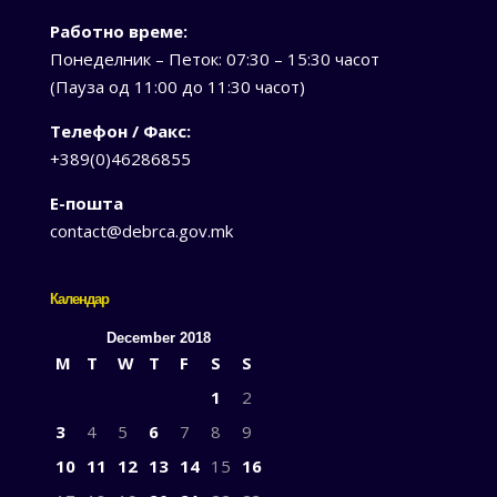
Работно време:
Понеделник – Петок: 07:30 – 15:30 часот
(Пауза од 11:00 до 11:30 часот)
Телефон / Факс:
+389(0)46286855
Е-пошта
contact@debrca.gov.mk
Календар
December 2018
M
T
W
T
F
S
S
1
2
3
4
5
6
7
8
9
10
11
12
13
14
15
16