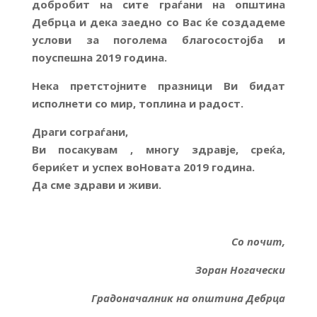
добробит на сите граѓани на општина
Дебрца и дека заедно со Вас ќе создадеме
услови за поголема благосостојба и
поуспешна 2019 година.
Нека претстојните празници Ви бидат
исполнети со мир
, топлина и радост.
Драги
сограѓани,
Ви
посакувам , многу
здравје, среќа,
бериќет и успех воНовата 201
9 година.
Да
сме
здрави и живи.
Со почит,
Зоран Ногачески
Градоначалник на општина Дебрца