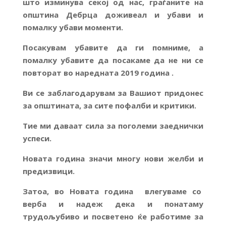
што изминува секој од нас, граѓаните на
општина Дебрца доживеал и убави и
помалку убави моменти.
Посакувам убавите да ги помниме, а
помалку убавите да посакаме да не ни се
повторат во наредната 201
9
година .
Ви се заблагодарувам за Вашиот придонес
за општината, за сите пофалби и критики.
Тие ми даваат сила за поголеми заеднички
успеси.
Новата година значи многу нови желби и
предизвици.
Затоа, во Новата година влегуваме со
верба и надеж дека и понатаму
трудољубиво и посветено ќе работиме за