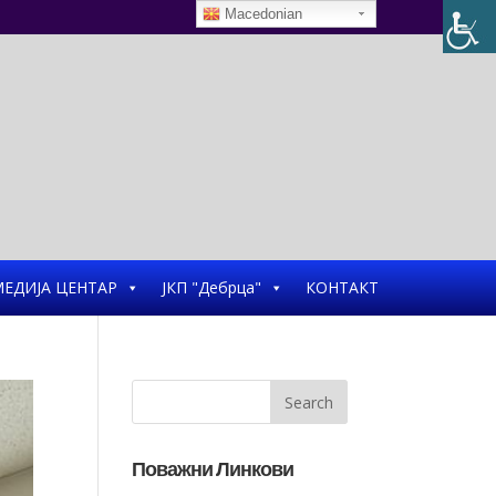
Macedonian
ЕДИЈА ЦЕНТАР
ЈКП "Дебрца"
КОНТАКТ
Поважни Линкови