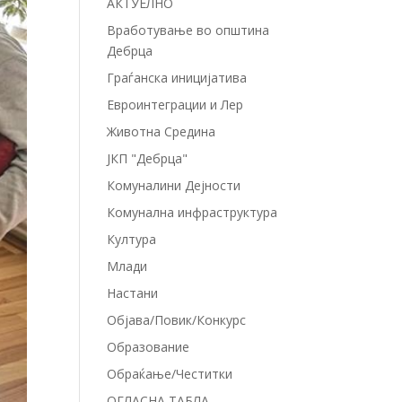
АКТУЕЛНО
Вработување во општина
Дебрца
Граѓанска иницијатива
Евроинтеграции и Лер
Животна Средина
ЈКП "Дебрца"
Комуналини Дејности
Комунална инфраструктура
Култура
Млади
Настани
Објава/Повик/Конкурс
Образование
Обраќање/Честитки
ОГЛАСНА ТАБЛА