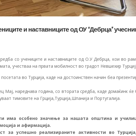
ениците и наставниците од ОУ “Дебрца” учесни
редба со учениците и наставниците од О.У Дебрца, кои во рам
мата, учестваа на првата мобилност во градот Невшехир Турциј
 посетата во Турција, каде на достоинствен начин беа презент
ц Мај, нареднава година, со втората средба, каде домаќинк ќе
уваат тимовите на Грција,Турци
ја,Шпанија и Португалија.
ти има особено значење за нашата општина и учили
моција и афирмација.
ост за успешно реализираните активности во Турција