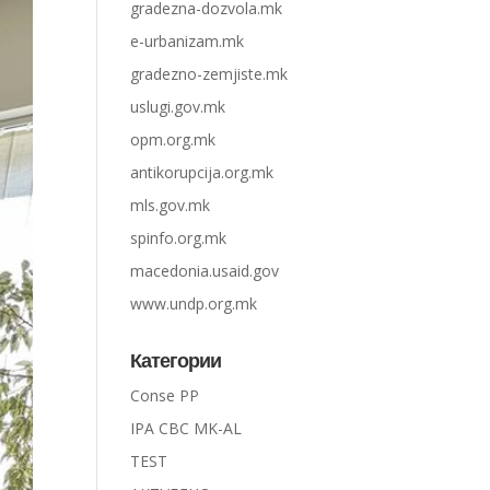
gradezna-dozvola.mk
e-urbanizam.mk
gradezno-zemjiste.mk
uslugi.gov.mk
opm.org.mk
antikorupcija.org.mk
mls.gov.mk
spinfo.org.mk
macedonia.usaid.gov
www.undp.org.mk
Категории
Conse PP
IPA CBC MK-AL
TEST