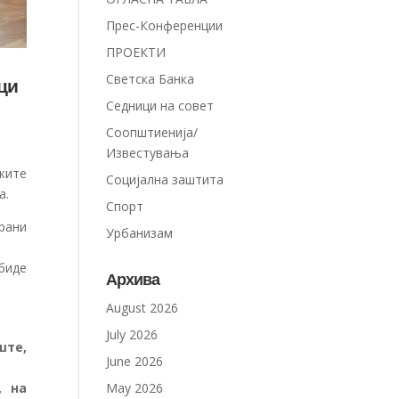
Прес-Конференции
ПРОЕКТИ
Светска Банка
ци
Седници на совет
Соопштиенија/
Известувања
ките
Социјална заштита
а.
Спорт
ирани
Урбанизам
 биде
Архива
August 2026
July 2026
ште,
June 2026
May 2026
, на