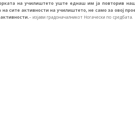
торката на училиштето уште еднаш им ја повторив на
на сите активности на училиштето, не само за овој прое
 активности.
– изјави градоначалникот Ногачески по средбата.