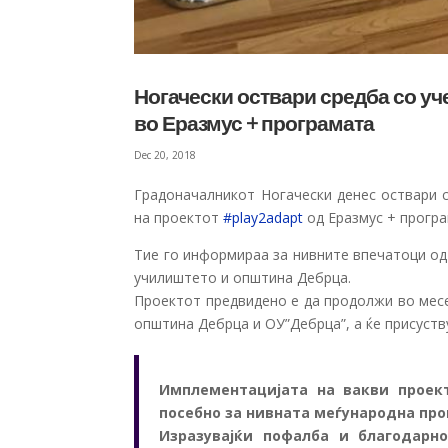
Ногачески оствари средба со уч
во Еразмус + програмата
Dec 20, 2018
Градоначалникот Ногачески денес оствари с
на проектот
#
play2adapt
од Еразмус + програ
Тие го информираа за нивните впечатоци од
училиштето и општина Дебрца.
Проектот предвидено е да продолжи во месе
општина Дебрца и ОУ”Дебрца”, а ќе присуств
Имплементацијата на вакви проек
посебно за нивната меѓународна про
Изразувајќи пофалба и благодарн