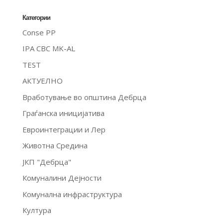
Категории
Conse PP
IPA CBC MK-AL
TEST
АКТУЕЛНО
Вработување во општина Дебрца
Граѓанска иницијатива
Евроинтеграции и Лер
Животна Средина
ЈКП "Дебрца"
Комуналини Дејности
Комунална инфраструктура
Култура