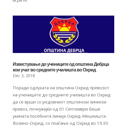
игрите.
Известување до учениците од општина Дебрца
кои учат во средните училишта во Охрид
Dec 3, 2018
Поради одлуката на општина Охрид превозот
на учениците до средните училишта во Охрид
да се врши со редовниот општински линиски
превоз, почнувајќи од 01 Септември беше
укината посебната линија Охрид-Мешеишта-
Волино-Охрид, со поаѓање од Охрид во 19.30