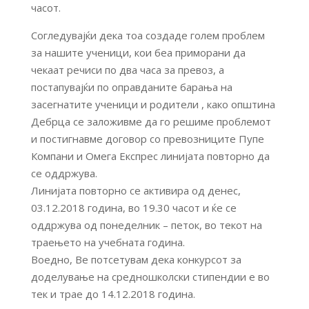
часот.
Согледувајќи дека тоа создаде голем проблем
за нашите ученици, кои беа приморани да
чекаат речиси по два часа за превоз, а
постапувајќи по оправданите барања на
засегнатите ученици и родители , како општина
Дебрца се заложивме да го решиме проблемот
и постигнавме договор со превозниците Пупе
Компани и Омега Експрес линијата повторно да
се оддржува.
Линијата повторно се активира од денес,
03.12.2018 година, во 19.30 часот и ќе се
оддржува од понеделник – петок, во текот на
траењето на учебната година.
Воедно, Ве потсетувам дека конкурсот за
доделување на средношколски стипендии е во
тек и трае до 14.12.2018 година.