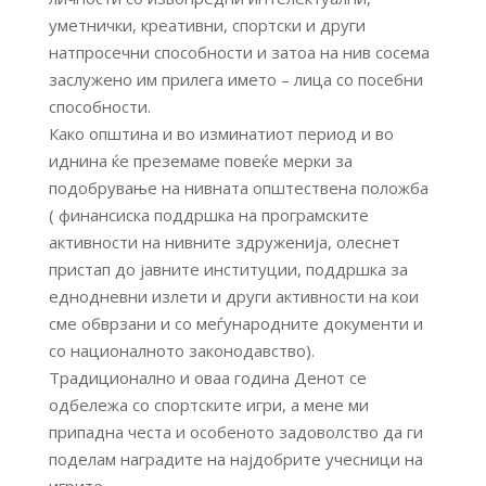
уметнички, креативни, спортски и други
натпросечни способности и затоа на нив сосема
заслужено им прилега името – лица со посебни
способности.
Како општина и во изминатиот период и во
иднина ќе преземаме повеќе мерки за
подобрување на нивната општествена положба
( финансиска поддршка на програмските
активности на нивните здруженија, олеснет
пристап до јавните институции, поддршка за
еднодневни излети и други активности на кои
сме обврзани и со меѓународните документи и
со националното законодавство).
Традиционално и оваа година Денот се
одбележа со спортските игри, а мене ми
припадна честа и особеното задоволство да ги
поделам наградите на најдобрите учесници на