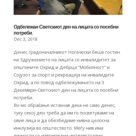
Одбележан Светскиот ден на лицата со посебни
потреби.
Dec 3, 2018
Денес градоначалникот Ногачески беше гостин
на Здружението на лицата со инвалидитет за
општините Охрид и Дебрца “Мобилност” и
Сојузот за спорт и рекреација на инвалидите
Охрид, а по повод одбележувањето на 3
Декември-Светскиот ден на лицата со посебни
потреби.
Во мо обраќање истакнав дека не само денес,
туку секој ден треба да им го посветуваме на
овие лица и да обезбедиме нивна целосна
инклузија во општеството. Меѓу нив има
личности со извонредни интелектуални,