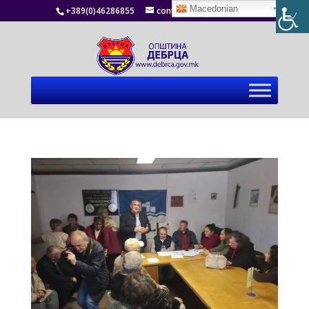
Macedonian
+389(0)46286855
contact@debrca.gov.mk