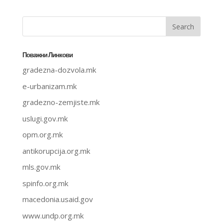
Поважни Линкови
gradezna-dozvola.mk
e-urbanizam.mk
gradezno-zemjiste.mk
uslugi.gov.mk
opm.org.mk
antikorupcija.org.mk
mls.gov.mk
spinfo.org.mk
macedonia.usaid.gov
www.undp.org.mk