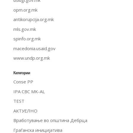
uslugi.gov.mk
opm.org.mk
antikorupcija.org.mk
mls.gov.mk
spinfo.org.mk
macedonia.usaid.gov
www.undp.org.mk
Категории
Conse PP
IPA CBC MK-AL
TEST
АКТУЕЛНО
Вработување во општина Дебрца
Граѓанска иницијатива