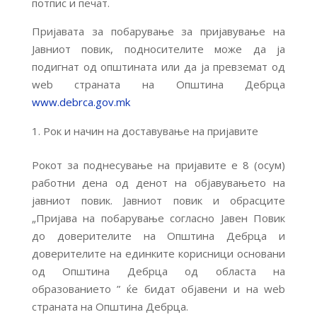
потпис и печат.
Пријавата за побарување за пријавување на
Јавниот повик, подносителите може да ја
подигнат од општината или да ја превземат од
web страната на Општина Дебрца
www.debrca.gov.mk
Рок и начин на доставување на пријавите
Рокот за поднесување на пријавите е 8 (осум)
работни дена од денот на објавувањето на
јавниот повик. Јавниот повик и обрасците
„Пријава на побарување согласно Јавен Повик
до доверителите на Општина Дебрца и
доверителите на единките корисници основани
од Општина Дебрца од областа на
образованието ” ќе бидат објавени и на web
странaта на Општина Дебрца.