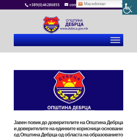
Macedonian
+389(0)46286855
contact@debrca.gov.mk
Јавен повик до доверителите на Општина Дебрца
и доверителите на единките корисници основани
од Општина Дебрца од областа на образованието