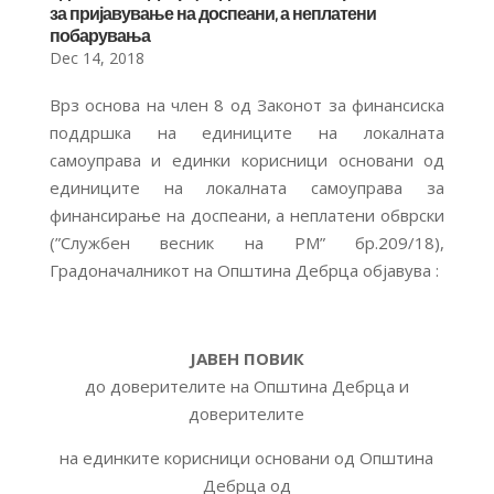
за пријавување на доспеани, а неплатени
побарувања
Dec 14, 2018
Врз основа на член 8 од Законот за финансиска
поддршка на единиците на локалната
самоуправа и единки корисници основани од
единиците на локалната самоуправа за
финансирање на доспеани, а неплатени обврски
(”Службен весник на РМ” бр.209/18),
Градоначалникот на Општина Дебрца објавува :
ЈАВЕН ПОВИК
до доверителите на Општина Дебрца и
доверителите
на единките корисници основани од Општина
Дебрца од