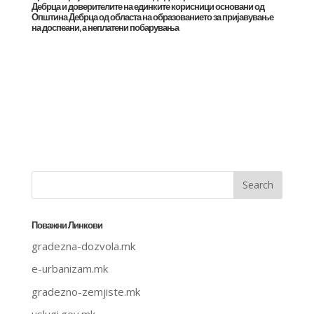
Дебрца и доверителите на единките корисници основани од
Општина Дебрца од областа на образованието за пријавување
на доспеани, а неплатени побарувања
Поважни Линкови
gradezna-dozvola.mk
e-urbanizam.mk
gradezno-zemjiste.mk