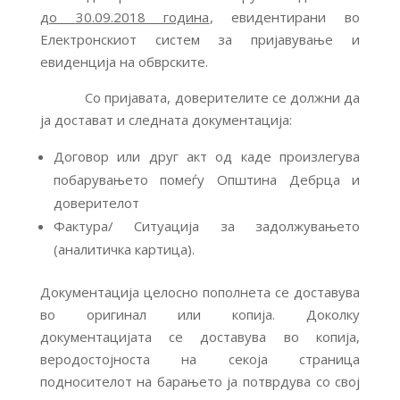
до 30.09.2018 година
, евидентирани во
Електронскиот систем за пријавување и
евиденција на обврските.
Со пријавата, доверителите се должни да
ја достават и следната документација:
Договор или друг акт од каде произлегува
побарувањето помеѓу Општина Дебрца и
доверителот
Фактура/ Ситуација за задолжувањето
(аналитичка картица).
Документација целосно пополнета се доставува
во оригинал или копија. Доколку
документацијата се доставува во копија,
веродостојноста на секоја страница
подносителот на барањето ја потврдува со свој