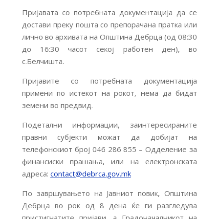
Пријавата со потребната документација да се
достави преку пошта со препорачана пратка или
лично во архивата на Општина Дебрца (од 08:30
до 16:30 часот секој работен ден), во
с.Белчишта.
Пријавите со потребната документација
примени по истекот на рокот, нема да бидат
земени во предвид.
Подетални информации, заинтересираните
правни субјекти можат да добијат на
телефонскиот број 046 286 855 – Одделение за
финансиски прашања, или на електронската
адреса:
contact@debrca.gov.mk
По завршувањето на Јавниот повик, Општина
Дебрца во рок од 8 дена ќе ги разгледува
пристигнатите пријави, а Градоначалникот на