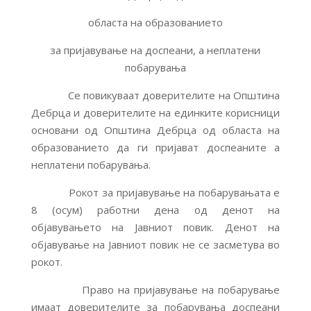
областа на образованието
за пријавување на доспеани, а неплатени
побарувања
Се повикуваат доверителите на Општина
Дебрца и доверителите на единките корисници
основани од Општина Дебрца од областа на
образованието да ги пријават доспеаните а
неплатени побарувања.
Рокот за пријавување на побарувањата е
8 (осум) работни дена од денот на
објавувањето на Jавниот повик. Денот на
објавување на Јавниот повик не се засметува во
рокот.
Право на пријавување на побарување
имаат доверителите за побарувања доспеани