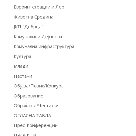
Евроинтеграции и Лер
Животна Средина
ЈКП "Дебрца"
Комуналини Дејности
Комунална инфраструктура
Култура
Млади
Настани
Објава/Повик/Конкурс
Образование
Обраќање/Честитки
ОГЛАСНА ТАБЛА
Прес-Конференции
ПРОЕКТИ