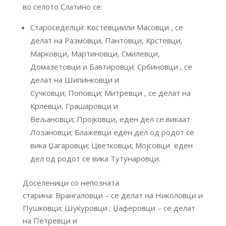
во селото Слатино се:
Староседелци: Костевциили Масовци , се
делат на Размовци, Пантовци, Крстевци,
Марковци, Мартиновци, Смилевци,
Домазетовци и Бавтировци; Србиновци , се
делат на Шипинковци и
Сучковци; Поповци; Митревци , се делат на
Крлевци, Грашаровци и
Вељановци; Пројковци, еден дел се викаат
Лозановци; Блажевци еден дел од родот се
вика Џагаровци; Цветковци; Мојсовци еден
дел од родот се вика Тутунаровци.
Доселеници со непозната
старина: Врангаловци – се делат на Николовци и
Пушковци; Шуќуровци ; Џаферовци – се делат
на Петревци и