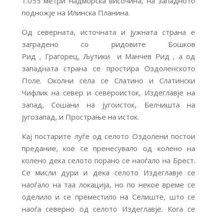
1.055 метри надморска височина, на западното
подножје на Илинска Планина.
Од северната, источната и јужната страна е
заградено со ридовите Бошков
Рид , Грагорец, Љутики и Манчев Рид , а од
западната страна се простира Оздоленското
Поле. Околни села се Слатино и Слатински
Чифлик на север и североисток, Издеглавје на
запад, Сошани на југоисток, Белчишта на
југозапад, и Прострање на исток.
Кај постарите луѓе од селото Оздолени постои
предание, кое се пренесувало од колено на
колено дека селото порано се наоѓало на Брест.
Се мисли дури и дека селото Издеглавје се
наоѓало на таа локација, но по некое време се
оделило и се преместило на Селиште, што се
наоѓа северно од селото Издеглавје. Кога се