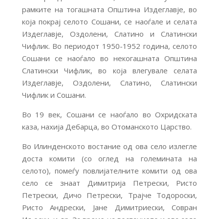
рамките на тогашната Општина Издеглавје, во
која покрај селото Сошани, се наоѓале и селата
Издеглавје, Оздолени, Слатино и Слатински
Чифлик. Во периодот 1950-1952 година, селото
Сошани се наоѓало во некогашната Општина
Слатински Чифлик, во која влегувале селата
Издеглавје, Оздолени, Слатино, Слатински
Чифлик и Сошани.
Во 19 век, Сошани се наоѓало во Охридската
каза, нахија Дебарца, во Отоманското Царство.
Во Илинденското востание од ова село излегле
доста комити (со оглед на големината на
селото), помеѓу повлијателните комити од ова
село се знаат Димитрија Петрески, Ристо
Петрески, Дичо Петрески, Трајче Тодороски,
Ристо Андрески, Јане Димитриески, Совран