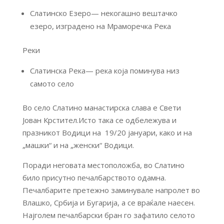
Слатинско Езеро— некогашно вештачко
езеро, изградено на Мраморечка Река
Реки
Слатинска Река— река која поминува низ
самото село
Во село Слатино манастирска слава е Свети
Јован Крстител.Исто така се одбележува и
празникот Водици на 19/20 јануари, како и на
„машки“ и на „женски“ Водици.
Поради неговата местоположба, во Слатино
било присутно печалбарството одамна.
Печалбарите претежно заминувале напролет во
Влашко, Србија и Бугарија, а се враќале наесен.
Најголем печалбарски бран го зафатило селото