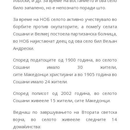
Иљоски, и др. За време на востанието и ова село
било запалено, но е непознато поради што.
За време на НОБ селото активно учествувало во
борбите против окупаторите, а помеѓу селата
Сошани и Велмеј постоела партизанска болница,
во НОБ најистакнат деец од ова село бил Вељан
Андрески.
Според податоците од 1900 година, во селото
Сошани имало 30 жители,
сите Македонци христијани а во 1905 година во
Сошани имало 24 жители.
Според пописот од 2002 година, во селото
Сошани живееле 15 жители, сите Македонци.
Веднаш по завршувањето на Втората светска
војна, во селото живееле следните 14
домаќинства: