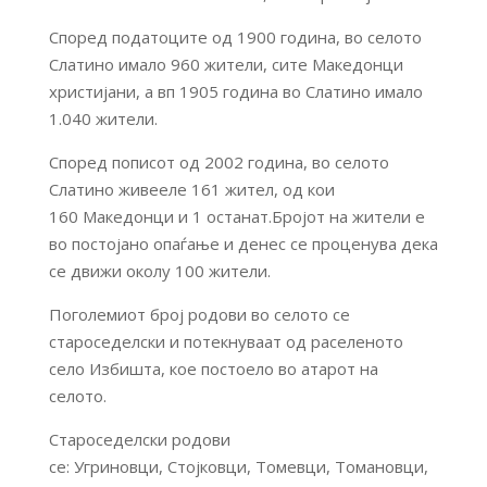
Според податоците од 1900 година, во селото
Слатино имало 960 жители, сите Македонци
христијани, а вп 1905 година во Слатино имало
1.040 жители.
Според пописот од 2002 година, во селото
Слатино живееле 161 жител, од кои
160 Македонци и 1 останат.Бројот на жители е
во постојано опаѓање и денес се проценува дека
се движи околу 100 жители.
Поголемиот број родови во селото се
староседелски и потекнуваат од раселеното
село Избишта, кое постоело во атарот на
селото.
Староседелски родови
се: Угриновци, Стојковци, Томевци, Томановци,