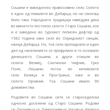
Сошани е македонско православно село. Селото
е едно од помалите во Дебарца, но не секогаш
било така. Народната традиција наведува дека
во минатото постоело селото Старо Сошани, кое
и е заведено во турскиот пописен дефтер од
1582 година како село во Охридскиот санџак,
нахија Дебарца. Но, тоа село пропаднало и еден
дел од населението се префрлило и го основало
денешното Сошани, а други отишле во
селата: Велмеј, Слатински Чифлик, Грко
Поле, Лешани, потоа во кичевските
села Белица и Прострање, како и во
селото Оровник. Тоа Сошани имало 90
домаќинства.
Родовите во Сошани сите се староседелски
односно доселени од Старо Сошани. Родови
се: Петревци со Димитриевци; Иљовци; Иловска