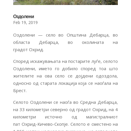
Оздолени
Feb 19, 2019
Оздолени — село во Општина Дебарца, во
областа Дебарца, во околината на
градот Охрид.
Според искажувањата на постарите луѓе, селото
Оздолени, името го добило според тоа што
жителите на ова село се дојдени одоздола,
односно од старата локација која се наоѓала на
Брест.
Селото Оздолени се наоѓа во Средна Дебарца,
на 33 километри северно од градот Охрид, на 4
километри источно од магистралниот
пат Охрид-Кичево-Скопје. Селото е сместено на