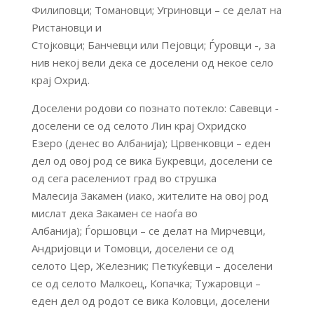
Филиповци; Томановци; Угриновци – се делат на
Ристановци и
Стојковци; Банчевци или Пејовци; Ѓуровци -, за
нив некој вели дека се доселени од некое село
крај Охрид.
Доселени родови со познато потекло: Савевци -
доселени се од селото Лин крај Охридско
Езеро (денес во Албанија); Црвенковци – еден
дел од овој род се вика Букревци, доселени се
од сега раселениот град во струшка
Малесија Закамен (иако, жителите на овој род
мислат дека Закамен се наоѓа во
Албанија); Ѓоршовци – се делат на Мирчевци,
Андријовци и Томовци, доселени се од
селото Цер, Железник; Петкуќевци – доселени
се од селото Малкоец, Копачка; Тужаровци –
еден дел од родот се вика Коловци, доселени