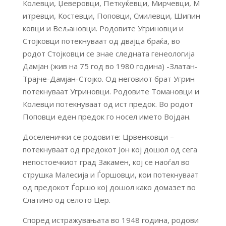
Колевци, Џеверовци, Петкуќевци, Мирчевци, М
итревци, Костевци, Поповци, Смилевци, Шипин
ковци и Вељановци. Родовите Угриновци и
Стојковци потекнуваат од двајца браќа, во
родот Стојковци се знае следната генеологија
Дамјан (жив на 75 год во 1980 година) -Златан-
Трајче-Дамјан-Стојко. Од неговиот брат Угрин
потекнуваат Угриновци. Родовите Томановци и
Колевци потекнуваат од ист предок. Во родот
Поповци еден предок го носел името Војдан.
Доселенички се родовите: Црвенковци –
потекнуваат од предокот Јон кој дошол од сега
непостоечкиот град Закамен, кој се наоѓал во
струшка Малесија и Ѓоршовци, кои потекнуваат
од предокот Ѓоршо кој дошол како домазет во
Слатино од селото Цер.
Според истражувањата во 1948 година, родови