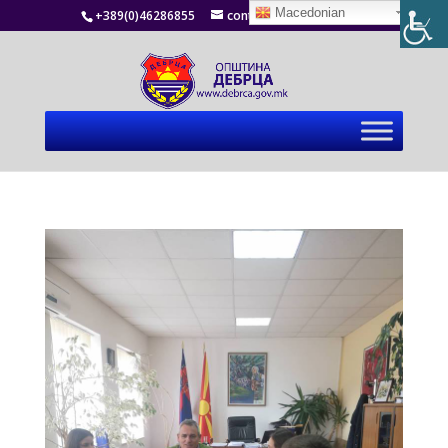
Macedonian
+389(0)46286855
contact@debrca.gov.mk