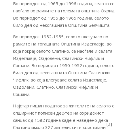
Во периодот од 1965 до 1996 година, селото се
наоѓало во рамките на големата општина Охрид.
Во периодот од 1955 до 1965 година, селото
било дел од некогашната Општина Белчишта.
Во периодот 1952-1955, селото влегувало во
рамките на тогашната Општина Издеглавје, во
која покрај селото Слатино, се наоѓале и селата
Издеглавје, Оздолени, Слатински Чифлик и
Сошани. Во периодот 1950-1952 година, селото
било дел од некогашната Општина Слатински
Чифлик, во која влегувале селата Издеглавје,
Оздолени, Слатино, Слатински Чифлик и
Сошани.
Најстар пишан податок за жителите на селото е
опширниот пописен дефтер на охридскиот
санџак од 1582 година каде е наведено дека
[3]
Слатино имало 327 жители, сите христијани.